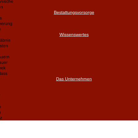
nnische
en
Bestattungsvorsorge
s
herung
e
Wissenswertes
äbnis
sten
auern
auer
hek
lass
Das Unternehmen
r
e
m
z