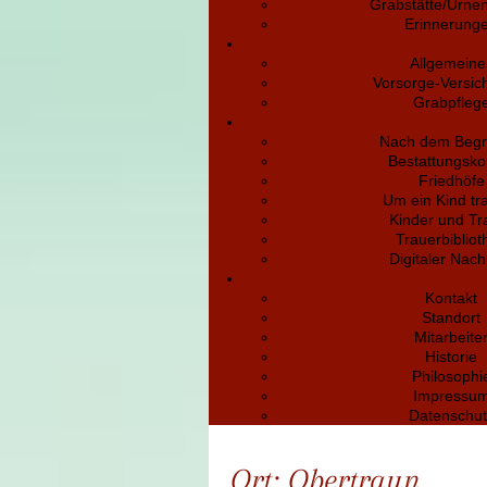
Grabstätte/Urne
Erinnerung
Allgemeine
Vorsorge-Versic
Grabpfleg
Nach dem Begr
Bestattungsko
Friedhöfe
Um ein Kind tr
Kinder und Tr
Trauerbibliot
Digitaler Nach
Kontakt
Standort
Mitarbeite
Historie
Philosophi
Impressu
Datenschut
Ort:
Obertraun