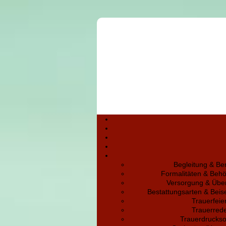
Begleitung & Be
Formalitäten & Beh
Versorgung & Übe
Bestattungsarten & Bei
Trauerfeie
Trauerred
Trauerdruckso