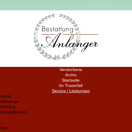
Verstorbene
Archiv
Startseite
Im Trauerfall
Service / Leistungen
ratung
ördenwege
rführung
setzungsformen
r
e
rten