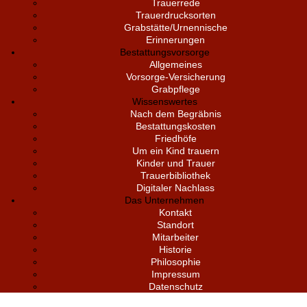
Trauerrede
Trauerdrucksorten
Grabstätte/Urnennische
Erinnerungen
Bestattungsvorsorge
Allgemeines
Vorsorge-Versicherung
Grabpflege
Wissenswertes
Nach dem Begräbnis
Bestattungskosten
Friedhöfe
Um ein Kind trauern
Kinder und Trauer
Trauerbibliothek
Digitaler Nachlass
Das Unternehmen
Kontakt
Standort
Mitarbeiter
Historie
Philosophie
Impressum
Datenschutz