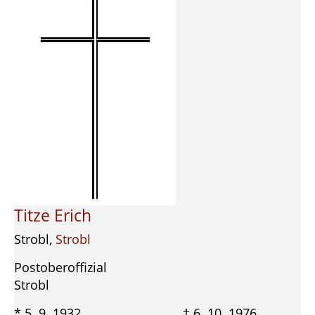
Titze Erich
Strobl,
Strobl
Postoberoffizial
Strobl
* 5. 9. 1932 † 6. 10. 1976