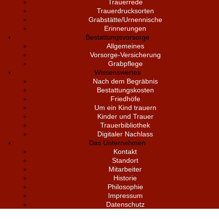
Trauerrede
Trauerdrucksorten
Grabstätte/Urnennische
Erinnerungen
Bestattungsvorsorge
Allgemeines
Vorsorge-Versicherung
Grabpflege
Wissenswertes
Nach dem Begräbnis
Bestattungskosten
Friedhöfe
Um ein Kind trauern
Kinder und Trauer
Trauerbibliothek
Digitaler Nachlass
Das Unternehmen
Kontakt
Standort
Mitarbeiter
Historie
Philosophie
Impressum
Datenschutz