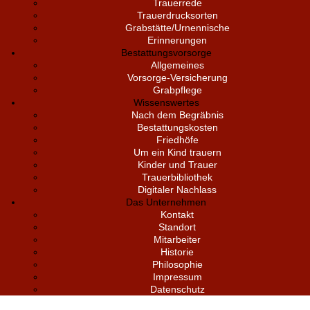
Trauerrede
Trauerdrucksorten
Grabstätte/Urnennische
Erinnerungen
Bestattungsvorsorge
Allgemeines
Vorsorge-Versicherung
Grabpflege
Wissenswertes
Nach dem Begräbnis
Bestattungskosten
Friedhöfe
Um ein Kind trauern
Kinder und Trauer
Trauerbibliothek
Digitaler Nachlass
Das Unternehmen
Kontakt
Standort
Mitarbeiter
Historie
Philosophie
Impressum
Datenschutz