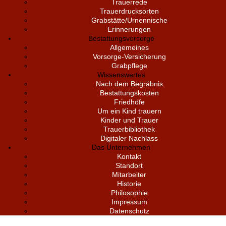
Trauerrede
Trauerdrucksorten
Grabstätte/Urnennische
Erinnerungen
Bestattungsvorsorge
Allgemeines
Vorsorge-Versicherung
Grabpflege
Wissenswertes
Nach dem Begräbnis
Bestattungskosten
Friedhöfe
Um ein Kind trauern
Kinder und Trauer
Trauerbibliothek
Digitaler Nachlass
Das Unternehmen
Kontakt
Standort
Mitarbeiter
Historie
Philosophie
Impressum
Datenschutz