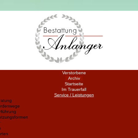
Verstorbene
Archiv
Startseite
Im Trauerfall
Service / Leistungen
ratung
ördenwege
rführung
setzungsformen
r
e
rten