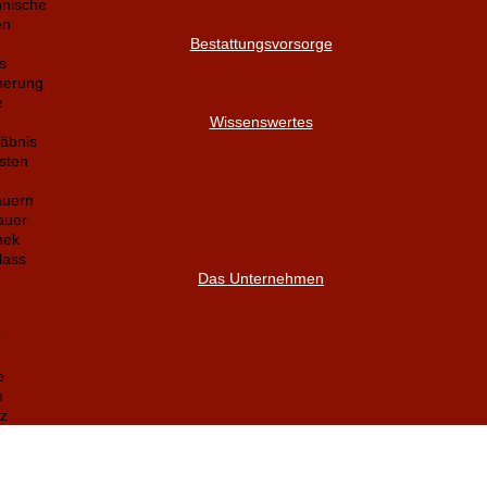
nnische
en
Bestattungsvorsorge
s
herung
e
Wissenswertes
äbnis
sten
auern
auer
hek
lass
Das Unternehmen
r
e
m
z