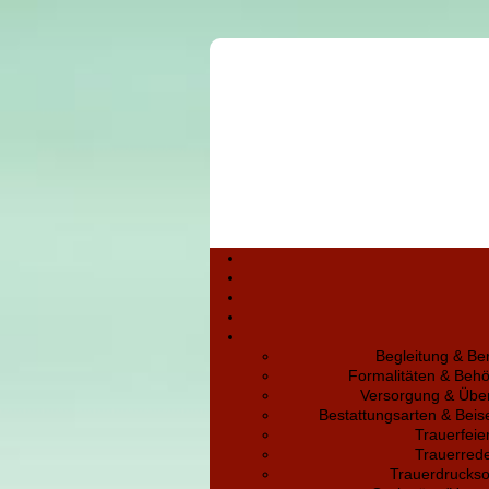
Begleitung & Be
Formalitäten & Beh
Versorgung & Übe
Bestattungsarten & Bei
Trauerfeie
Trauerred
Trauerdruckso