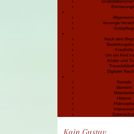
Grabstätte/Urne
Erinnerung
Allgemeine
Vorsorge-Versic
Grabpfleg
Nach dem Begr
Bestattungsko
Friedhöfe
Um ein Kind tr
Kinder und Tr
Trauerbibliot
Digitaler Nach
Kontakt
Standort
Mitarbeite
Historie
Philosophi
Impressu
Datenschut
Kain Gustav