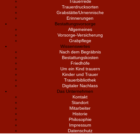
Trauerrede
Trauerdrucksorten
Grabstätte/Urnennische
Erinnerungen
Bestattungsvorsorge
Allgemeines
Vorsorge-Versicherung
Grabpflege
Wissenswertes
Nach dem Begräbnis
Bestattungskosten
Friedhöfe
Um ein Kind trauern
Kinder und Trauer
Trauerbibliothek
Digitaler Nachlass
Das Unternehmen
Kontakt
Standort
Mitarbeiter
Historie
Philosophie
Impressum
Datenschutz