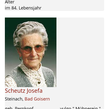
Alter
im 84. Lebensjahr
Scheutz Josefa
Steinach,
Bad Goisern
geb. Pernkopf vulgo " Mühnerein "