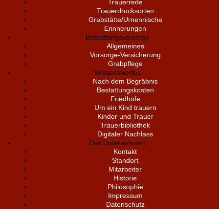
Trauerrede
Trauerdrucksorten
Grabstätte/Urnennische
Erinnerungen
Bestattungsvorsorge
Allgemeines
Vorsorge-Versicherung
Grabpflege
Wissenswertes
Nach dem Begräbnis
Bestattungskosten
Friedhöfe
Um ein Kind trauern
Kinder und Trauer
Trauerbibliothek
Digitaler Nachlass
Das Unternehmen
Kontakt
Standort
Mitarbeiter
Historie
Philosophie
Impressum
Datenschutz