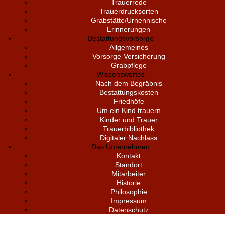
Trauerrede
Trauerdrucksorten
Grabstätte/Urnennische
Erinnerungen
Bestattungsvorsorge
Allgemeines
Vorsorge-Versicherung
Grabpflege
Wissenswertes
Nach dem Begräbnis
Bestattungskosten
Friedhöfe
Um ein Kind trauern
Kinder und Trauer
Trauerbibliothek
Digitaler Nachlass
Das Unternehmen
Kontakt
Standort
Mitarbeiter
Historie
Philosophie
Impressum
Datenschutz