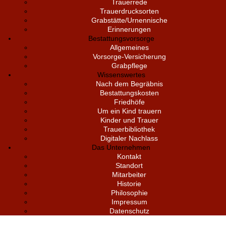
Trauerrede
Trauerdrucksorten
Grabstätte/Urnennische
Erinnerungen
Bestattungsvorsorge
Allgemeines
Vorsorge-Versicherung
Grabpflege
Wissenswertes
Nach dem Begräbnis
Bestattungskosten
Friedhöfe
Um ein Kind trauern
Kinder und Trauer
Trauerbibliothek
Digitaler Nachlass
Das Unternehmen
Kontakt
Standort
Mitarbeiter
Historie
Philosophie
Impressum
Datenschutz