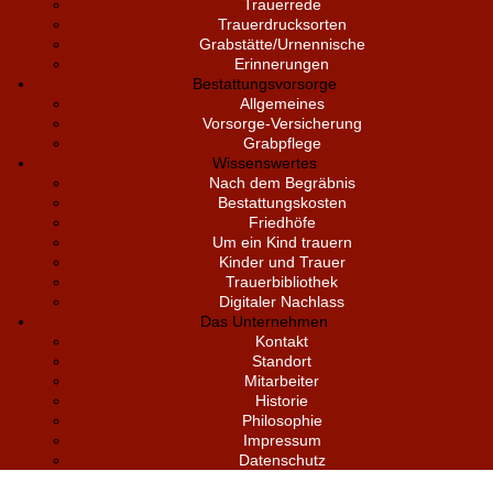
Trauerrede
Trauerdrucksorten
Grabstätte/Urnennische
Erinnerungen
Bestattungsvorsorge
Allgemeines
Vorsorge-Versicherung
Grabpflege
Wissenswertes
Nach dem Begräbnis
Bestattungskosten
Friedhöfe
Um ein Kind trauern
Kinder und Trauer
Trauerbibliothek
Digitaler Nachlass
Das Unternehmen
Kontakt
Standort
Mitarbeiter
Historie
Philosophie
Impressum
Datenschutz