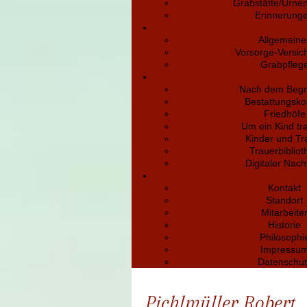
Grabstätte/Urne
Erinnerung
Allgemeine
Vorsorge-Versic
Grabpfleg
Nach dem Begr
Bestattungsko
Friedhöfe
Um ein Kind tr
Kinder und Tr
Trauerbibliot
Digitaler Nach
Kontakt
Standort
Mitarbeite
Historie
Philosophi
Impressu
Datenschut
Pichlmüller Robert