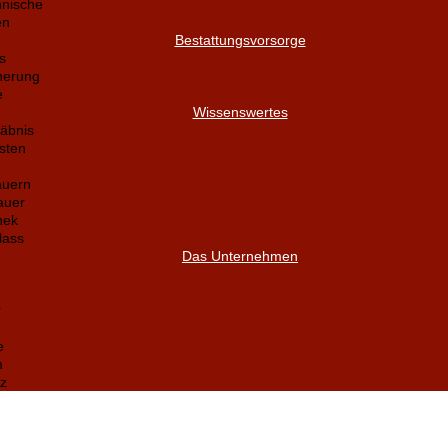
nnische
en
Bestattungsvorsorge
s
herung
e
Wissenswertes
äbnis
sten
auern
auer
hek
lass
Das Unternehmen
r
e
m
z