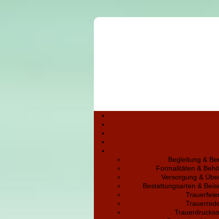
Begleitung & Be
Formalitäten & Beh
Versorgung & Übe
Bestattungsarten & Bei
Trauerfeie
Trauerred
Trauerdruckso