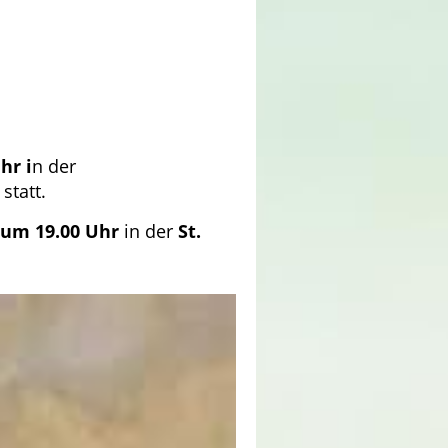
hr i
n der
statt.
 um 19.00 Uhr
in der
St.