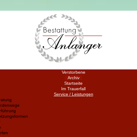
Verstorbene
Archiv
Startseite
Im Trauerfall
Service / Leistungen
ratung
ördenwege
rführung
setzungsformen
r
e
rten