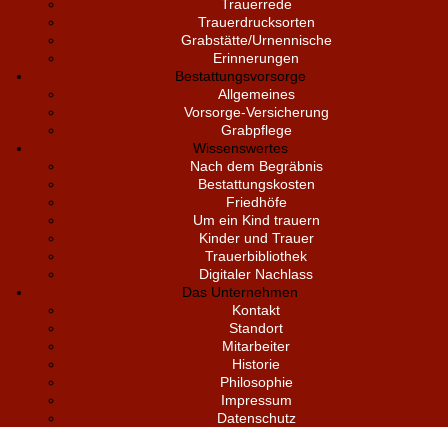
Trauerrede
Trauerdrucksorten
Grabstätte/Urnennische
Erinnerungen
Bestattungsvorsorge
Allgemeines
Vorsorge-Versicherung
Grabpflege
Wissenswertes
Nach dem Begräbnis
Bestattungskosten
Friedhöfe
Um ein Kind trauern
Kinder und Trauer
Trauerbibliothek
Digitaler Nachlass
Das Unternehmen
Kontakt
Standort
Mitarbeiter
Historie
Philosophie
Impressum
Datenschutz