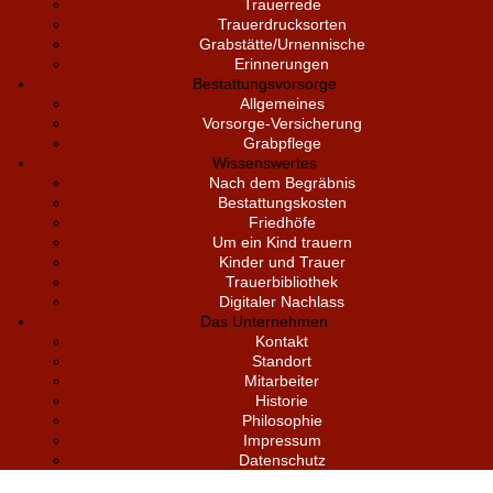
Trauerrede
Trauerdrucksorten
Grabstätte/Urnennische
Erinnerungen
Bestattungsvorsorge
Allgemeines
Vorsorge-Versicherung
Grabpflege
Wissenswertes
Nach dem Begräbnis
Bestattungskosten
Friedhöfe
Um ein Kind trauern
Kinder und Trauer
Trauerbibliothek
Digitaler Nachlass
Das Unternehmen
Kontakt
Standort
Mitarbeiter
Historie
Philosophie
Impressum
Datenschutz