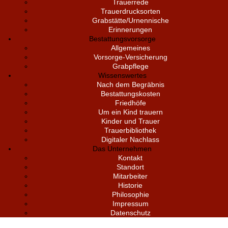
Trauerrede
Trauerdrucksorten
Grabstätte/Urnennische
Erinnerungen
Bestattungsvorsorge
Allgemeines
Vorsorge-Versicherung
Grabpflege
Wissenswertes
Nach dem Begräbnis
Bestattungskosten
Friedhöfe
Um ein Kind trauern
Kinder und Trauer
Trauerbibliothek
Digitaler Nachlass
Das Unternehmen
Kontakt
Standort
Mitarbeiter
Historie
Philosophie
Impressum
Datenschutz