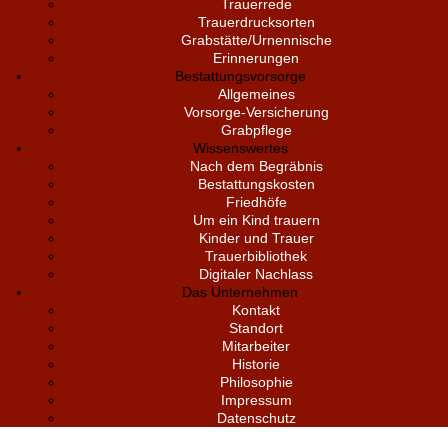
Trauerrede
Trauerdrucksorten
Grabstätte/Urnennische
Erinnerungen
Bestattungsvorsorge
Allgemeines
Vorsorge-Versicherung
Grabpflege
Wissenswertes
Nach dem Begräbnis
Bestattungskosten
Friedhöfe
Um ein Kind trauern
Kinder und Trauer
Trauerbibliothek
Digitaler Nachlass
Das Unternehmen
Kontakt
Standort
Mitarbeiter
Historie
Philosophie
Impressum
Datenschutz