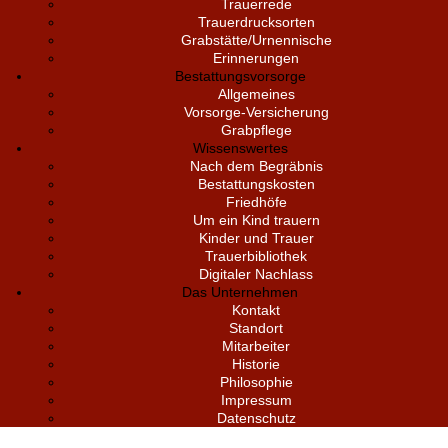
Trauerrede
Trauerdrucksorten
Grabstätte/Urnennische
Erinnerungen
Bestattungsvorsorge
Allgemeines
Vorsorge-Versicherung
Grabpflege
Wissenswertes
Nach dem Begräbnis
Bestattungskosten
Friedhöfe
Um ein Kind trauern
Kinder und Trauer
Trauerbibliothek
Digitaler Nachlass
Das Unternehmen
Kontakt
Standort
Mitarbeiter
Historie
Philosophie
Impressum
Datenschutz