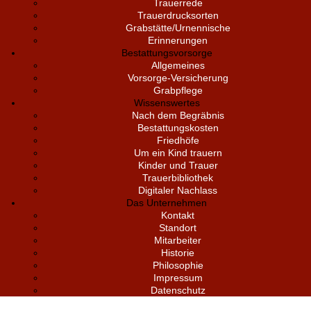
Trauerrede
Trauerdrucksorten
Grabstätte/Urnennische
Erinnerungen
Bestattungsvorsorge
Allgemeines
Vorsorge-Versicherung
Grabpflege
Wissenswertes
Nach dem Begräbnis
Bestattungskosten
Friedhöfe
Um ein Kind trauern
Kinder und Trauer
Trauerbibliothek
Digitaler Nachlass
Das Unternehmen
Kontakt
Standort
Mitarbeiter
Historie
Philosophie
Impressum
Datenschutz