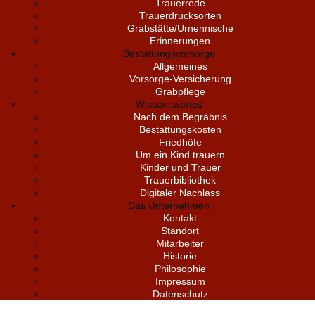
Trauerrede
Trauerdrucksorten
Grabstätte/Urnennische
Erinnerungen
Bestattungsvorsorge
Allgemeines
Vorsorge-Versicherung
Grabpflege
Wissenswertes
Nach dem Begräbnis
Bestattungskosten
Friedhöfe
Um ein Kind trauern
Kinder und Trauer
Trauerbibliothek
Digitaler Nachlass
Das Unternehmen
Kontakt
Standort
Mitarbeiter
Historie
Philosophie
Impressum
Datenschutz