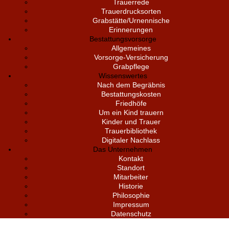
Trauerrede
Trauerdrucksorten
Grabstätte/Urnennische
Erinnerungen
Bestattungsvorsorge
Allgemeines
Vorsorge-Versicherung
Grabpflege
Wissenswertes
Nach dem Begräbnis
Bestattungskosten
Friedhöfe
Um ein Kind trauern
Kinder und Trauer
Trauerbibliothek
Digitaler Nachlass
Das Unternehmen
Kontakt
Standort
Mitarbeiter
Historie
Philosophie
Impressum
Datenschutz