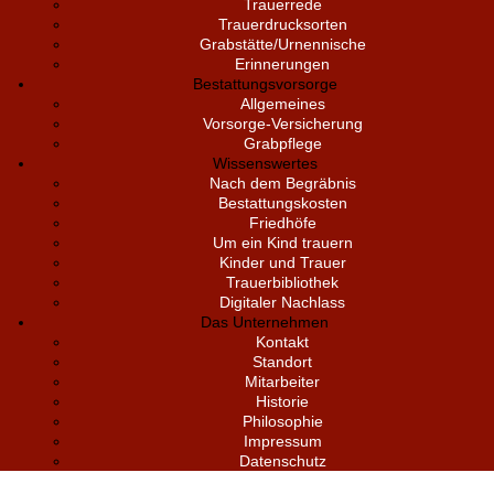
Trauerrede
Trauerdrucksorten
Grabstätte/Urnennische
Erinnerungen
Bestattungsvorsorge
Allgemeines
Vorsorge-Versicherung
Grabpflege
Wissenswertes
Nach dem Begräbnis
Bestattungskosten
Friedhöfe
Um ein Kind trauern
Kinder und Trauer
Trauerbibliothek
Digitaler Nachlass
Das Unternehmen
Kontakt
Standort
Mitarbeiter
Historie
Philosophie
Impressum
Datenschutz