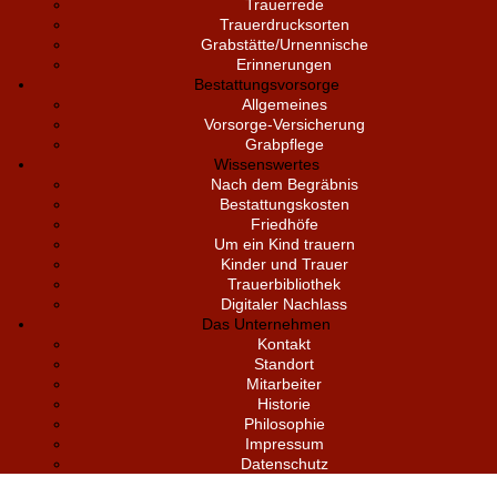
Trauerrede
Trauerdrucksorten
Grabstätte/Urnennische
Erinnerungen
Bestattungsvorsorge
Allgemeines
Vorsorge-Versicherung
Grabpflege
Wissenswertes
Nach dem Begräbnis
Bestattungskosten
Friedhöfe
Um ein Kind trauern
Kinder und Trauer
Trauerbibliothek
Digitaler Nachlass
Das Unternehmen
Kontakt
Standort
Mitarbeiter
Historie
Philosophie
Impressum
Datenschutz