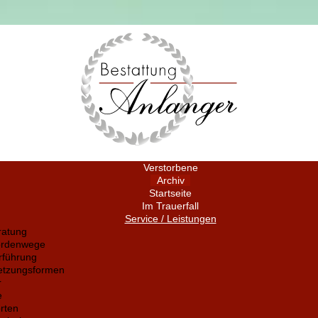
Verstorbene
Archiv
Startseite
Im Trauerfall
Service / Leistungen
ratung
ördenwege
rführung
setzungsformen
r
e
rten