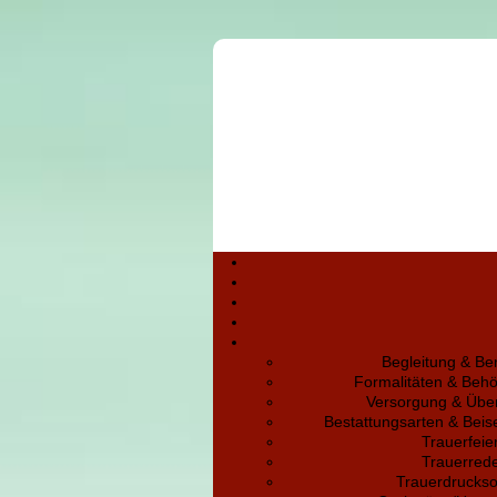
Begleitung & Be
Formalitäten & Beh
Versorgung & Übe
Bestattungsarten & Bei
Trauerfeie
Trauerred
Trauerdruckso