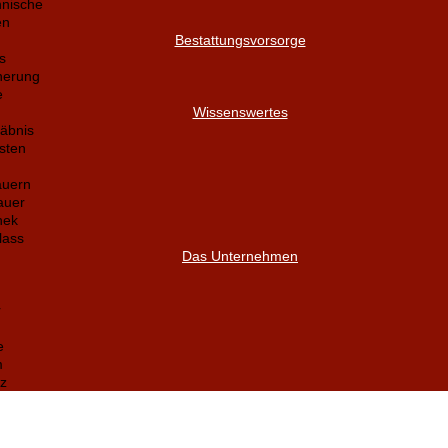
nnische
en
Bestattungsvorsorge
s
herung
e
Wissenswertes
äbnis
sten
auern
auer
hek
lass
Das Unternehmen
r
e
m
z