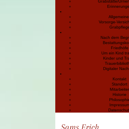
Grabstätte/Urne
Erinnerung
Allgemeine
Vorsorge-Versic
Grabpfleg
Nach dem Begr
Bestattungsko
Friedhöfe
Um ein Kind tr
Kinder und Tr
Trauerbibliot
Digitaler Nach
Kontakt
Standort
Mitarbeite
Historie
Philosophi
Impressu
Datenschut
Sams Erich