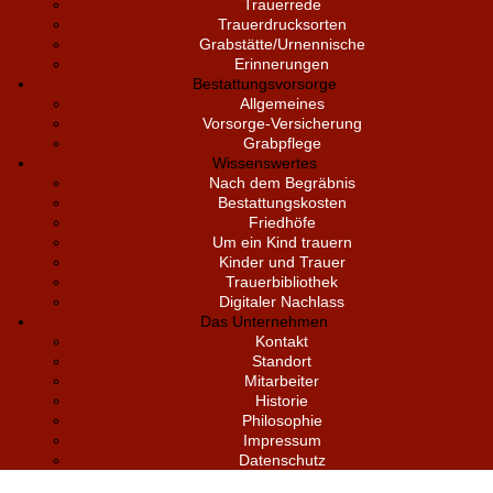
Trauerrede
Trauerdrucksorten
Grabstätte/Urnennische
Erinnerungen
Bestattungsvorsorge
Allgemeines
Vorsorge-Versicherung
Grabpflege
Wissenswertes
Nach dem Begräbnis
Bestattungskosten
Friedhöfe
Um ein Kind trauern
Kinder und Trauer
Trauerbibliothek
Digitaler Nachlass
Das Unternehmen
Kontakt
Standort
Mitarbeiter
Historie
Philosophie
Impressum
Datenschutz