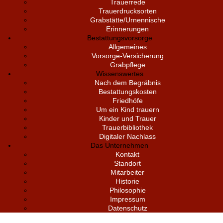
Trauerrede
Trauerdrucksorten
Grabstätte/Urnennische
Erinnerungen
Bestattungsvorsorge
Allgemeines
Vorsorge-Versicherung
Grabpflege
Wissenswertes
Nach dem Begräbnis
Bestattungskosten
Friedhöfe
Um ein Kind trauern
Kinder und Trauer
Trauerbibliothek
Digitaler Nachlass
Das Unternehmen
Kontakt
Standort
Mitarbeiter
Historie
Philosophie
Impressum
Datenschutz