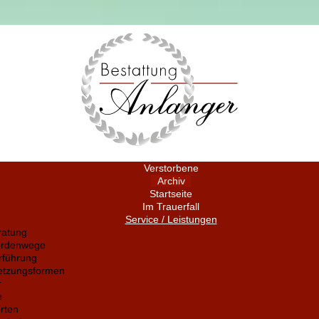
Verstorbene
Archiv
Startseite
Im Trauerfall
Service / Leistungen
ratung
ördenwege
rführung
setzungsformen
r
e
rten