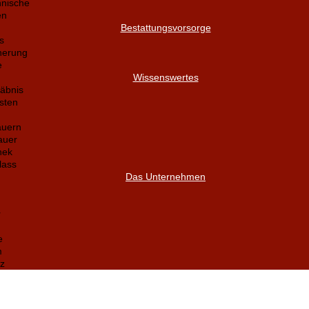
nnische
en
Bestattungsvorsorge
s
herung
e
Wissenswertes
äbnis
sten
auern
auer
hek
lass
Das Unternehmen
r
e
m
z