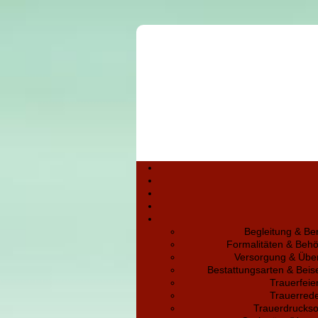
Begleitung & Be
Formalitäten & Beh
Versorgung & Übe
Bestattungsarten & Bei
Trauerfeie
Trauerred
Trauerdruckso