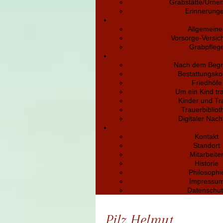
Grabstätte/Urne
Erinnerung
Allgemeine
Vorsorge-Versic
Grabpfleg
Nach dem Begr
Bestattungsko
Friedhöfe
Um ein Kind tr
Kinder und Tr
Trauerbibliot
Digitaler Nach
Kontakt
Standort
Mitarbeite
Historie
Philosophi
Impressu
Datenschut
Pilz Helmut