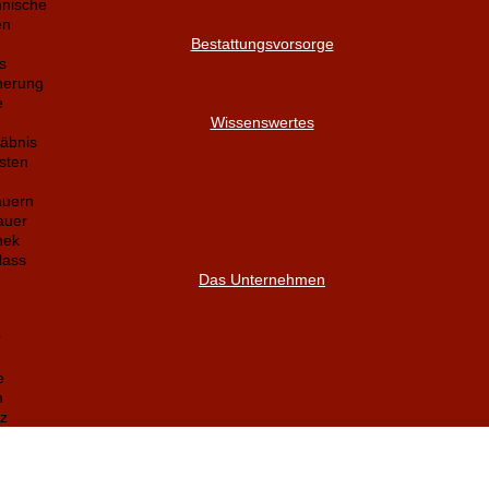
nnische
en
Bestattungsvorsorge
s
herung
e
Wissenswertes
äbnis
sten
auern
auer
hek
lass
Das Unternehmen
r
e
m
z