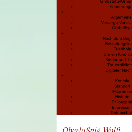
Grabstätte/Urne
Erinnerung
Allgemeine
Vorsorge-Versic
Grabpfleg
Nach dem Begr
Bestattungsko
Friedhöfe
Um ein Kind tr
Kinder und Tr
Trauerbibliot
Digitaler Nach
Kontakt
Standort
Mitarbeite
Historie
Philosophi
Impressu
Datenschut
Oberlaßnig Wolfi