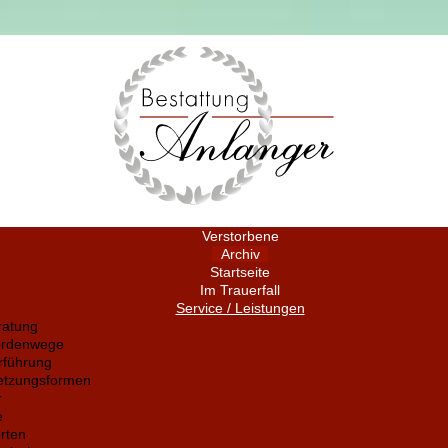
Verstorbene
Archiv
Startseite
Im Trauerfall
Service / Leistungen
ratung
ördenwege
rführung
setzungsformen
r
e
rten