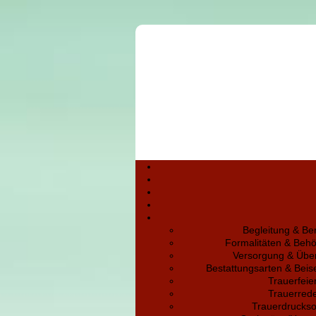
Begleitung & Be
Formalitäten & Beh
Versorgung & Übe
Bestattungsarten & Bei
Trauerfeie
Trauerred
Trauerdruckso