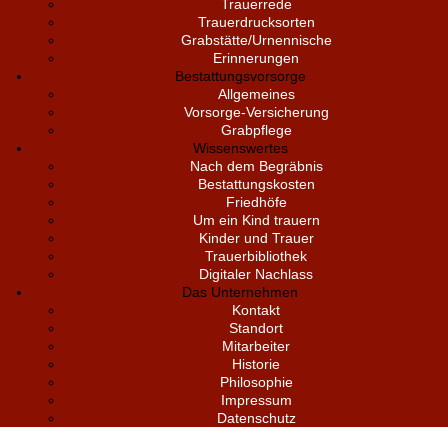
Trauerrede
Trauerdrucksorten
Grabstätte/Urnennische
Erinnerungen
Bestattungsvorsorge
Allgemeines
Vorsorge-Versicherung
Grabpflege
Wissenswertes
Nach dem Begräbnis
Bestattungskosten
Friedhöfe
Um ein Kind trauern
Kinder und Trauer
Trauerbibliothek
Digitaler Nachlass
Das Unternehmen
Kontakt
Standort
Mitarbeiter
Historie
Philosophie
Impressum
Datenschutz