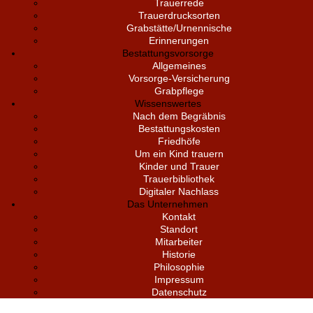
Trauerrede
Trauerdrucksorten
Grabstätte/Urnennische
Erinnerungen
Bestattungsvorsorge
Allgemeines
Vorsorge-Versicherung
Grabpflege
Wissenswertes
Nach dem Begräbnis
Bestattungskosten
Friedhöfe
Um ein Kind trauern
Kinder und Trauer
Trauerbibliothek
Digitaler Nachlass
Das Unternehmen
Kontakt
Standort
Mitarbeiter
Historie
Philosophie
Impressum
Datenschutz