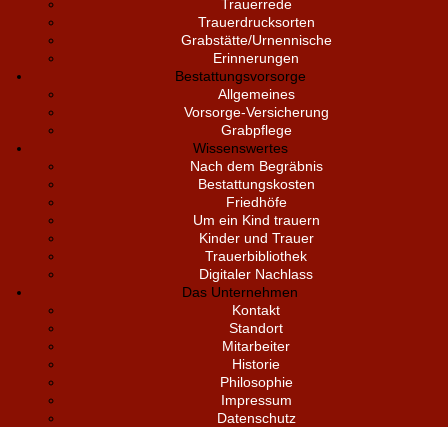
Trauerrede
Trauerdrucksorten
Grabstätte/Urnennische
Erinnerungen
Bestattungsvorsorge
Allgemeines
Vorsorge-Versicherung
Grabpflege
Wissenswertes
Nach dem Begräbnis
Bestattungskosten
Friedhöfe
Um ein Kind trauern
Kinder und Trauer
Trauerbibliothek
Digitaler Nachlass
Das Unternehmen
Kontakt
Standort
Mitarbeiter
Historie
Philosophie
Impressum
Datenschutz