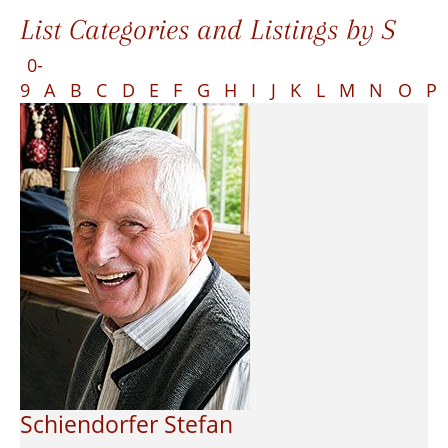
List Categories and Listings by S
0-
9
A
B
C
D
E
F
G
H
I
J
K
L
M
N
O
P
Schiendorfer Stefan